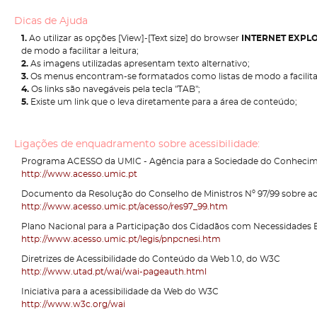
Dicas de Ajuda
1.
Ao utilizar as opções [View]-[Text size] do browser
INTERNET EXPL
de modo a facilitar a leitura;
2.
As imagens utilizadas apresentam texto alternativo;
3.
Os menus encontram-se formatados como listas de modo a facilitar
4.
Os links são navegáveis pela tecla "TAB";
5.
Existe um link que o leva diretamente para a área de conteúdo;
Ligações de enquadramento sobre acessibilidade:
Programa ACESSO da UMIC - Agência para a Sociedade do Conheci
http://www.acesso.umic.pt
Documento da Resolução do Conselho de Ministros Nº 97/99 sobre aces
http://www.acesso.umic.pt/acesso/res97_99.htm
Plano Nacional para a Participação dos Cidadãos com Necessidades 
http://www.acesso.umic.pt/legis/pnpcnesi.htm
Diretrizes de Acessibilidade do Conteúdo da Web 1.0, do W3C
http://www.utad.pt/wai/wai-pageauth.html
Iniciativa para a acessibilidade da Web do W3C
http://www.w3c.org/wai