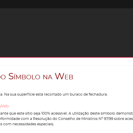
d
o
S
í
m
b
o
l
o
n
a
W
e
b
. Na sua superfície está recortado um buraco de fechadura.
 Web
ante que este sítio seja 100% acessível. A utilização deste símbolo demons
nformidade com a Resolução do Conselho de Ministros Nº 97/99 sobre acessi
os com necessidades especiais;