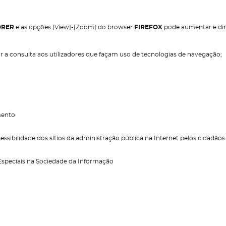
ORER
e as opções [View]-[Zoom] do browser
FIREFOX
pode aumentar e dim
 a consulta aos utilizadores que façam uso de tecnologias de navegação;
mento
sibilidade dos sítios da administração pública na Internet pelos cidadão
Especiais na Sociedade da Informação