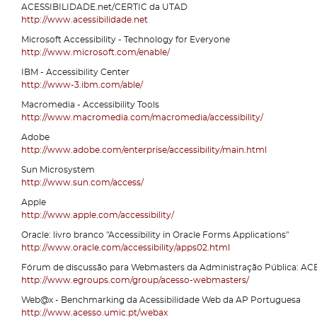
ACESSIBILIDADE.net/CERTIC da UTAD
http://www.acessibilidade.net
Microsoft Accessibility - Technology for Everyone
http://www.microsoft.com/enable/
IBM - Accessibility Center
http://www-3.ibm.com/able/
Macromedia - Accessibility Tools
http://www.macromedia.com/macromedia/accessibility/
Adobe
http://www.adobe.com/enterprise/accessibility/main.html
Sun Microsystem
http://www.sun.com/access/
Apple
http://www.apple.com/accessibility/
Oracle: livro branco "Accessibility in Oracle Forms Applications"
http://www.oracle.com/accessibility/apps02.html
Fórum de discussão para Webmasters da Administração Pública:
http://www.egroups.com/group/acesso-webmasters/
Web@x - Benchmarking da Acessibilidade Web da AP Portuguesa
http://www.acesso.umic.pt/webax