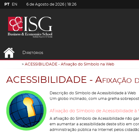
PT
EN
6 de Agosto de 2026 |
18:26
Diretórios
ACESSIBILIDADE - Afixação do Símbolo na Web
A
C
E
S
S
I
B
I
L
I
D
A
D
E
-
A
f
i
x
a
ç
ã
o
Descrição do Símbolo de Acessibilidade à Web
Um globo inclinado, com uma grelha sobreposta
Afixação do Símbolo de Acessibilidade à
A afixação do Símbolo de Acessibilidade não gar
em aumentar a acessibilidade deste sítio em co
administração pública na Internet pelos cidadã